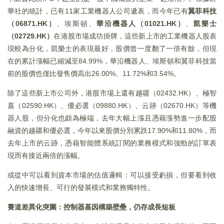
華社的統計，已有11家工業機器人公司遞表，而今年已有
翼菲科技
（06871.HK）
、埃斯頓、
華沿機器人（01021.HK）
、
凱樂士
（02729.HK）
在港股市場成功掛牌，這些新上市的工業機器人股表
現較為分化，凱樂士的表現最好，股價曾一度翻了一倍有餘，但現
在的累計漲幅已縮減至84.99%，華沿機器人、埃斯頓和翼菲科技當
前的股價也僅比發售價高出26.00%、11.72%和3.54%。
除了這些新上市公司外，港股市場上還有越疆（02432.HK）、極智
嘉（02590.HK）、優必選（09880.HK）、云跡（02670.HK）等機
器人股，但分化也頗為極端，去年大幅上漲且憑藉漲勢進一步配股
融資的越疆和優必選，今年以來股價分別累跌17.90%和11.80%，而
去年上市的云跡，憑藉智能體系統訂閱的業務模式和強勁的訂單表
現而有接近兩倍的漲幅。
或從中可以看到資本市場的估值邏輯：可以接受虧損，但要看到收
入的快速增長、可行的發展模式和業務獨特性。
賽道差異化突圍：控制器基因構築壁壘，仍存成長短板