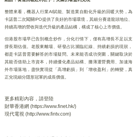
整體來看，機器人行業AI賦能、製造業自動化升級的回暖大勢，為
卡諾普二次闖關IPO提供了良好的市場環境，其細分賽道龍頭地位、
持續高增的營收與迭代升級的產品結構，構成了核心上市價值。
但港股市場早已告別概念炒作，分化行情下，僅有高增長不足以支
撐長期估值。老股東離場、研發占比瀕臨紅線、持續虧損的現狀，
都是卡諾普需要解答的市場疑問。未來能否成功突圍，關鍵取決於
其能否借助上市資本，持續優化產品結構、攤薄運營費用、加速海
外市場落地，盡快實現從「高增虧損」到「增收盈利」的轉變，真
正兌現細分隱形冠軍的成長價值。
更多精彩內容，請登陸
財華香港網 (
https://www.finet.hk/
)
現代電視 (
http://www.fintv.com
)