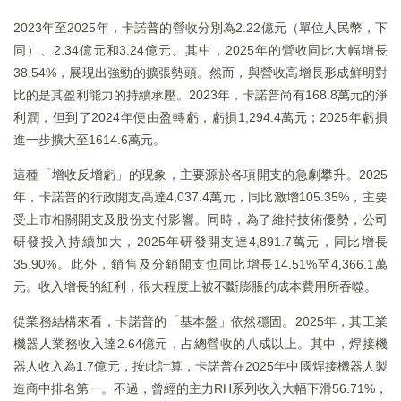
2023年至2025年，卡諾普的營收分別為2.22億元（單位人民幣，下
同）、2.34億元和3.24億元。其中，2025年的營收同比大幅增長
38.54%，展現出強勁的擴張勢頭。然而，與營收高增長形成鮮明對
比的是其盈利能力的持續承壓。2023年，卡諾普尚有168.8萬元的淨
利潤，但到了2024年便由盈轉虧，虧損1,294.4萬元；2025年虧損
進一步擴大至1614.6萬元。
這種「增收反增虧」的現象，主要源於各項開支的急劇攀升。2025
年，卡諾普的行政開支高達4,037.4萬元，同比激增105.35%，主要
受上市相關開支及股份支付影響。同時，為了維持技術優勢，公司
研發投入持續加大，2025年研發開支達4,891.7萬元，同比增長
35.90%。此外，銷售及分銷開支也同比增長14.51%至4,366.1萬
元。收入增長的紅利，很大程度上被不斷膨脹的成本費用所吞噬。
從業務結構來看，卡諾普的「基本盤」依然穩固。2025年，其工業
機器人業務收入達2.64億元，占總營收的八成以上。其中，焊接機
器人收入為1.7億元，按此計算，卡諾普在2025年中國焊接機器人製
造商中排名第一。不過，曾經的主力RH系列收入大幅下滑56.71%，