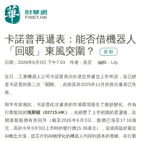
卡諾普再遞表：能否借機器人
「回暖」東風突圍？
原創
日期：2026年6月3日 下午7:03
作者：吳言
編輯：Lily
近日，工業機器人公司卡諾普再次向港交所遞交上市申請，這已經
是卡諾普的第二次「闖關」，此前其於2025年11月的首次遞表已失
效。
與半年前相比，卡諾普此次遞表的市場環境發生了微妙變化。作為
行業龍頭的
埃斯頓（02715.HK）
，在經歷了上市初期的震盪後，近
期港股股價有所回升（截至2026年6月3日，股價已漲至17.16港
元，高於今年3月9日上市時的發行價15.36港元），這或得益於最近
AI概念大漲，從芯片到AI物理化的機器人均得到資本的青睞。在行業