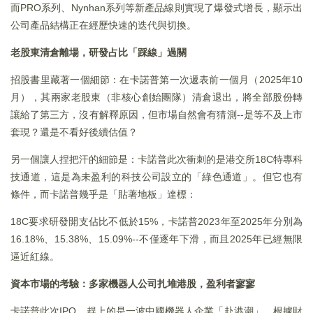
而PRO系列、Nynhan系列等新產品線則實現了爆發式增長，顯示出
公司產品結構正在經歷快速的迭代與切換。
老股東清倉離場，研發占比「踩線」過關
招股書里藏著一個細節：在卡諾普第一次遞表前一個月（2025年10
月），其兩家老股東（非核心創始團隊）清倉退出，將全部股份轉
讓給了第三方，沒有解釋原因，但市場自然會有猜測--是等不及上市
套現？還是不看好後續估值？
另一個讓人捏把汗的細節是：卡諾普此次衝刺的是港交所18C特專科
技通道，這是為未盈利的科技公司設立的「綠色通道」。但它也有
條件，而卡諾普幾乎是「貼著地板」達標：
18C要求研發開支佔比不低於15%，卡諾普2023年至2025年分別為
16.18%、15.38%、15.09%--不僅逐年下滑，而且2025年已經無限
逼近紅線。
資本市場的考驗：多家機器人公司扎堆港股，盈利者寥寥
卡諾普此次IPO，趕上的是一波中國機器人企業「赴港潮」。根據財