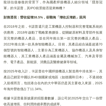
龍頭估值修復的背景下，作為國產焊接機器人細分領域「隱形冠
軍」的卡諾普，其IPO前景能否迎來轉機？
財務透視：營收猛增38.5%，卻難掩「增收反增虧」困局
在2018年之前，卡諾普還只是工業機器人控制器和完整電氣系統的
供應商，2018年啟動了戰略業務擴張，從關鍵原材料及零部件拓展
至完整的機器人產品，並在同年推出第一款完整的機器人產品，
2022年推出第一款具身智能機器人。目前，其產品組合涵蓋超過70
個型號的智能機器人，主要分為工業機器人、協作機器人及具身智
能機器人，其工業機器人產品涵蓋金屬及機械加工、汽車及零部
件、電子產品、新能源、消費品及醫療健康等領域。
按2025年收入計，卡諾普在中國焊接機器人製造商中排名第一，其
產品已銷至中國以外40個國家或地區（如德國和日本），不過就收
入規模而言，包括港台在內的大中華區仍是其主要收入來源，2025
年海外營收僅占了11.34%。
根據卡諾普最新披露的招股書數據，該公司於2025年交出了一份營
收高速增長、但利潤持續承壓的成績單。