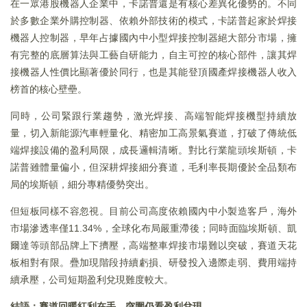
在一眾港股機器人企業中，卡諾普還是有核心差異化優勢的。不同
於多數企業外購控制器、依賴外部技術的模式，卡諾普起家於焊接
機器人控制器，早年占據國內中小型焊接控制器絕大部分市場，擁
有完整的底層算法與工藝自研能力，自主可控的核心部件，讓其焊
接機器人性價比顯著優於同行，也是其能登頂國產焊接機器人收入
榜首的核心壁壘。
同時，公司緊跟行業趨勢，激光焊接、高端智能焊接機型持續放
量，切入新能源汽車輕量化、精密加工高景氣賽道，打破了傳統低
端焊接設備的盈利局限，成長邏輯清晰。對比行業龍頭埃斯頓，卡
諾普雖體量偏小，但深耕焊接細分賽道，毛利率長期優於全品類布
局的埃斯頓，細分專精優勢突出。
但短板同樣不容忽視。目前公司高度依賴國內中小製造客戶，海外
市場滲透率僅11.34%，全球化布局嚴重滯後；同時面臨埃斯頓、凱
爾達等頭部品牌上下擠壓，高端整車焊接市場難以突破，賽道天花
板相對有限。疊加現階段持續虧損、研發投入邊際走弱、費用端持
續承壓，公司短期盈利兌現難度較大。
結語：賽道回暖紅利在手，突圍仍看盈利兌現