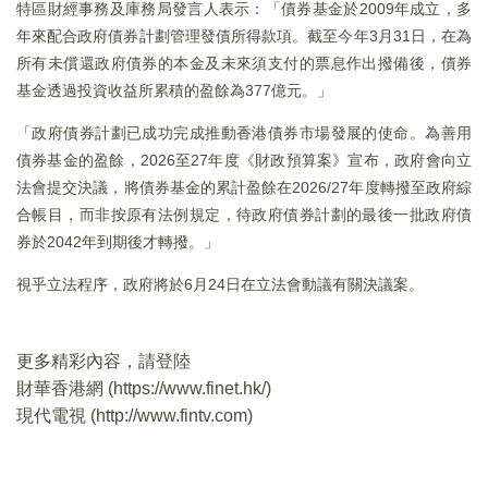
特區財經事務及庫務局發言人表示：「債券基金於2009年成立，多
年來配合政府債券計劃管理發債所得款項。截至今年3月31日，在為
所有未償還政府債券的本金及未來須支付的票息作出撥備後，債券
基金透過投資收益所累積的盈餘為377億元。」
「政府債券計劃已成功完成推動香港債券市場發展的使命。為善用
債券基金的盈餘，2026至27年度《財政預算案》宣布，政府會向立
法會提交決議，將債券基金的累計盈餘在2026/27年度轉撥至政府綜
合帳目，而非按原有法例規定，待政府債券計劃的最後一批政府債
券於2042年到期後才轉撥。」
視乎立法程序，政府將於6月24日在立法會動議有關決議案。
更多精彩內容，請登陸
財華香港網 (
https://www.finet.hk/
)
現代電視 (
http://www.fintv.com
)