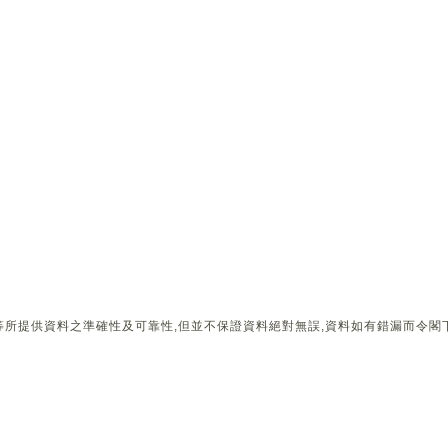
所提供資料之準確性及可靠性,但並不保證資料絕對無誤,資料如有錯漏而令閣