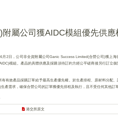
HK)附屬公司獲AIDC模組優先供應
6月2日，公司非全資附屬公司Ganic Success Limited(合營公司)
AIDC)模組。產品的具體供應及採購須待訂約方經公平磋商後另行訂立
所有有效產品採購訂單給予最高生產優先權。於生產排程、原材料分配、
的生產需求，確保合營公司的訂單獲優先排程及執行，且不受任何其他訂
。
港交所原文