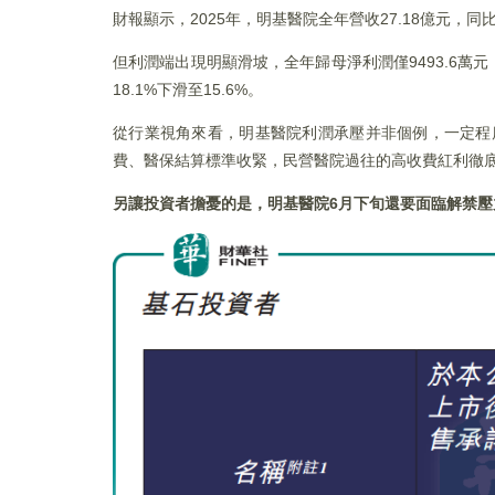
財報顯示，2025年，明基醫院全年營收27.18億元，同
但利潤端出現明顯滑坡，全年歸母淨利潤僅9493.6萬
18.1%下滑至15.6%。
從行業視角來看，明基醫院利潤承壓并非個例，一定程
費、醫保結算標準收緊，民營醫院過往的高收費紅利徹
另讓投資者擔憂的是，明基醫院6月下旬還要面臨解禁壓