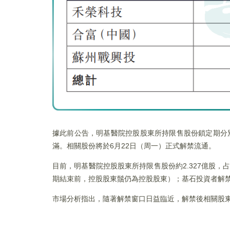
據此前公告，明基醫院控股股東所持限售股份鎖定期分別至2
滿。相關股份將於6月22日（周一）正式解禁流通。
目前，明基醫院控股股東所持限售股份約2.327億股，
期結束前，控股股東鬚仍為控股股東）；基石投資者解禁股份約
市場分析指出，隨著解禁窗口日益臨近，解禁後相關股