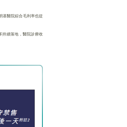
，明基醫院綜合毛利率也從
革持續落地，醫院診療收