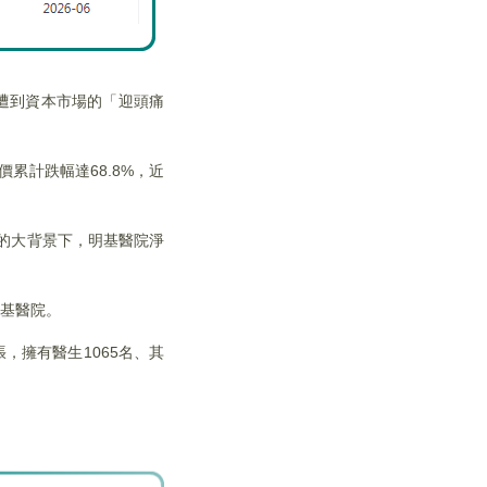
就遭到資本市場的「迎頭痛
累計跌幅達68.8%，近
的大背景下，明基醫院淨
明基醫院。
，擁有醫生1065名、其