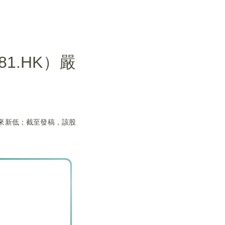
1.HK）嚴
以來新低；截至發稿，該股