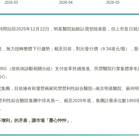
間拉回2025年12月22日，明基醫院如願以償登陸港股，但上市首日
無力扭轉整體下行趨勢；截至目前，對比發行價（9.34港元/股），股價
DRG（按疾病診斷相關分組）支付改革持續推進、民營醫院行業集體寒冬
信心。
集團，目前擁有和運營兩家民營營利性綜合醫院--南京明基醫院、蘇州
性綜合醫院集團中排名第一。截至2025年底，集團註冊床位數1950張
。
不增利」的矛盾，讓市場「憂心忡忡」
。