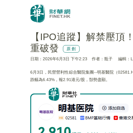
【IPO追蹤】解禁壓頂！
重破發
原創
日期：2026年6月3日 下午2:23
作者：瓶子
編輯：Li
6月3日，民營營利性綜合醫院集團--明基醫院（0258
跌幅為6.43%，報2.91港元/股，頹勢盡顯。