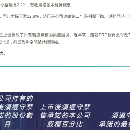
比小幅增長2.2%，營收規模基本維持穩定。
元，同比大幅下滑12.8%，這已是公司連續第二年淨利潤下跌。與此同時
度上也反映了民營醫療機構的集體困境。近年來，隨著DRG醫保支付改
底消退，行業盈利空間被持續壓縮。
力。