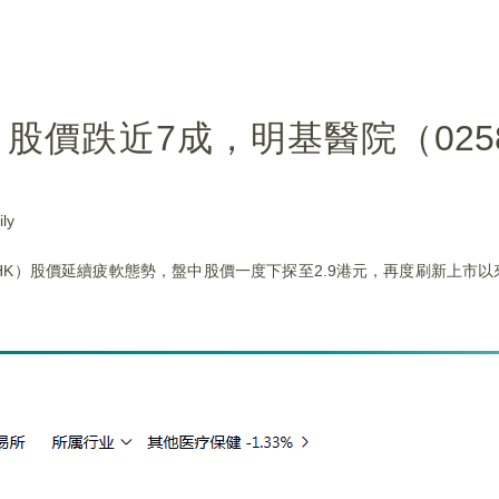
股價跌近7成，明基醫院（0258
ly
1.HK）股價延續疲軟態勢，盤中股價一度下探至2.9港元，再度刷新上市