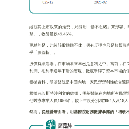
縱觀其上市以來的走勢，只能用「慘不忍睹」來形容。時
擊」，收盤暴跌49.46%。
更糟的是，此後該股跌跌不休，偶有反彈也只是短暫喘息，
乎「膝蓋斬」。
股價持續崩塌，在市場看來早已是意料之中。當前，在
利潤、毛利率連年下滑的窘境，徹底擊碎了資本市場的
根據資料，明基醫院是中國內地一家民營營利性綜合醫院
根據弗若斯特沙利文的數據，明基醫院在內地所有民營營利
他醫療專業人員1956名，較上年度分別增加54人及18人
然而，從經營層面看，明基醫院財務數據暴露的「增收