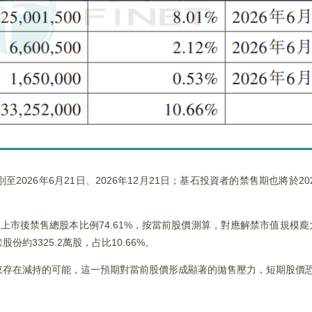
026年6月21日、2026年12月21日；基石投資者的禁售期也將於20
占上市後禁售總股本比例74.61%，按當前股價測算，對應解禁市值規模
3325.2萬股，占比10.66%。
東存在減持的可能，這一預期對當前股價形成顯著的拋售壓力，短期股價