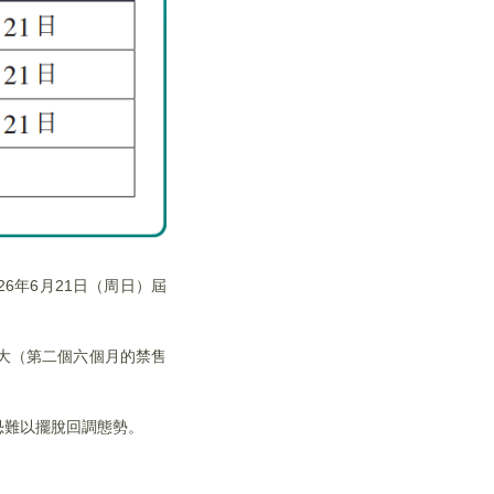
26年6月21日（周日）屆
龐大（第二個六個月的禁售
恐難以擺脫回調態勢。