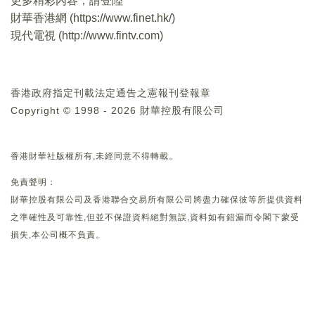
更多精彩內容，請登陸
財華香港網 (
https://www.finet.hk/
)
現代電視 (
http://www.fintv.com
)
香港政府指定刊載法定通告之憲報刊登報章
Copyright © 1998 - 2026 財華控股有限公司
香港財華社版權所有,未經同意不得轉載。
免責聲明：
財華控股有限公司及香港聯合交易所有限公司將盡力確保彼等所提供資料
之準確性及可靠性,但並不保證資料絕對無誤,資料如有錯漏而令閣下蒙受
損失,本公司概不負責。