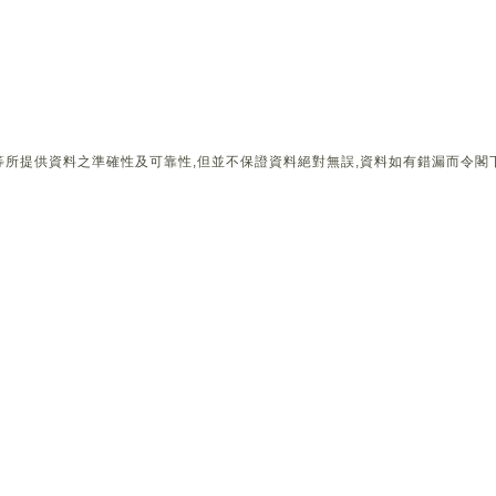
所提供資料之準確性及可靠性,但並不保證資料絕對無誤,資料如有錯漏而令閣