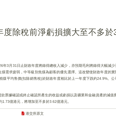
)料年度​除稅前淨虧損擴大至不多於3
2026年3月31日止財政年度將錄得總收入減少，亦預期毛利將錄得大幅減少
質焦煤需求疲弱，中等級別焦煤為顧客的優先選擇。這改變使財政年度的
精煤平均售價(扣除銷售稅)於財政年度相比於上一年度下跌約24.9%。
貸款票據確認或終止確認所產生的收益或虧損以及礦業和金融資產的減值費
.73億港元，將增加至不多於3.62億港元。
港交所原文