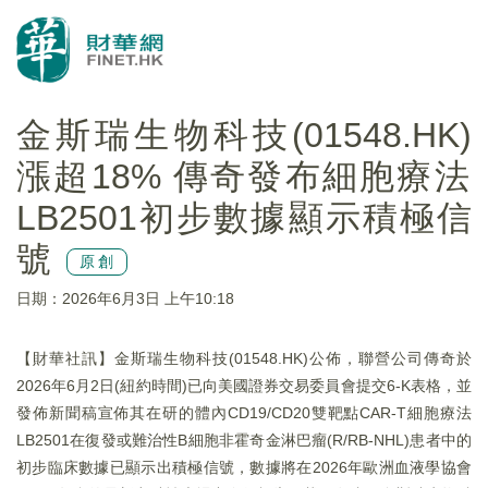
金斯瑞生物科技(01548.HK)
漲超18% 傳奇發布細胞療法​
LB2501初步數據顯示積極信
號
原創
日期：2026年6月3日 上午10:18
【財華社訊】金斯瑞生物科技(01548.HK)公佈，聯營公司傳奇於
2026年6月2日(紐約時間)已向美國證券交易委員會提交6-K表格，並
發佈新聞稿宣佈其在研的體內CD19/CD20雙靶點CAR-T細胞療法
LB2501在復發或難治性B細胞非霍奇金淋巴瘤(R/RB-NHL)患者中的
初步臨床數據已顯示出積極信號，數據將在2026年歐洲血液學協會