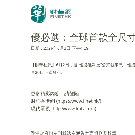
優必選：全球首款全尺
日期：2026年6月2日 下午4:19
【財華社訊】6月2日，據"優必選科技"公眾號消息，
月30日正式發布。
更多精彩內容，請登陸
財華香港網 (
https://www.finet.hk/
)
現代電視 (
http://www.fintv.com
)
香港政府指定刊載法定通告之憲報刊登報章