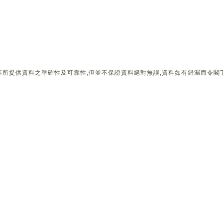
所提供資料之準確性及可靠性,但並不保證資料絕對無誤,資料如有錯漏而令閣