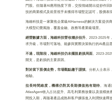
門股。但隨著AI應用熱度下滑，交投情緒開出從炒作回
技的商業模式及前景視乎未獲得市場堅定認可，股價表現明
海緻科技是一家聚焦企業級AIHarness的解決方案提供
大模型幻覺風險，覆蓋金融、政務等產業級場景。
經營數據方面，海緻科技營收穩步抬升
。2023-20
求升級，市場對可落地、能參與實際決策執行的AI產品需
不過，現階段，海緻科技仍未擺脫虧損局面
。2023-
開支，是虧損的主要原因。
對於當下股價走勢，市場觀點趨于謹慎
。分析人士表示
檢驗。
拉長時間維度，機構仍對其長期價值抱有期待
。海通
AtlasAgent收入占比提升、高毛利業務放量以及
間投入期，再隨著產品成熟和客戶擴張進入利潤快速釋