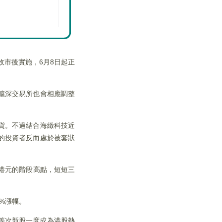
收市後實施，6月8日起正
滬深交易所也會相應調整
貨。不過結合海緻科技近
的投資者反而處於被套狀
6港元的階段高點，短短三
9%漲幅。
HK）等次新股一度成為港股熱