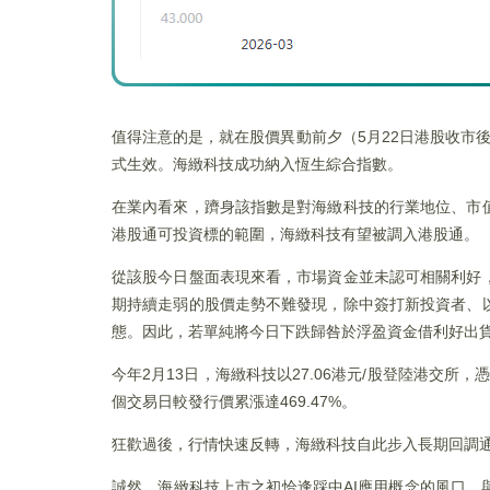
值得注意的是，就在股價異動前夕（5月22日港股收市後
式生效。海緻科技成功納入恆生綜合指數。
在業內看來，躋身該指數是對海緻科技的行業地位、市
港股通可投資標的範圍，海緻科技有望被調入港股通。
從該股今日盤面表現來看，市場資金並未認可相關利好
期持續走弱的股價走勢不難發現，除中簽打新投資者、
態。因此，若單純將今日下跌歸咎於浮盈資金借利好出
今年2月13日，海緻科技以27.06港元/股登陸港交所
個交易日較發行價累漲達469.47%。
狂歡過後，行情快速反轉，海緻科技自此步入長期回調通道
誠然，海緻科技上市之初恰逢踩中AI應用概念的風口，與MINI