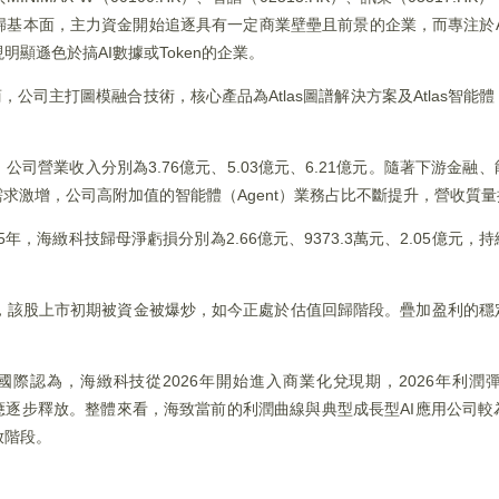
歸基本面，主力資金開始追逐具有一定商業壁壘且前景的企業，而專注於
顯遜色於搞AI數據或Token的企業。
商，公司主打圖模融合技術，核心產品為Atlas圖譜解決方案及Atlas智
25年，公司營業收入分別為3.76億元、5.03億元、6.21億元。隨著下游金
求激增，公司高附加值的智能體（Agent）業務占比不斷提升，營收質
2025年，海緻科技歸母淨虧損分別為2.66億元、9373.3萬元、2.05億
，該股上市初期被資金被爆炒，如今正處於估值回歸階段。疊加盈利的穩
國際認為，海緻科技從2026年開始進入商業化兌現期，2026年利潤
規模效應逐步釋放。整體來看，海致當前的利潤曲線與典型成長型AI應用公司
放階段。