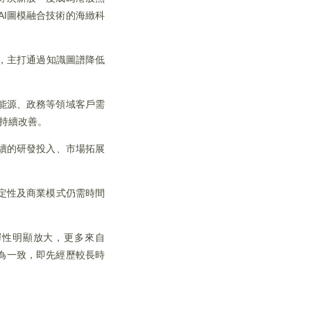
AI圖模融合技術的海緻科
能體，主打通過知識圖譜降低
融、能源、政務等領域客戶需
量持續改善。
元，持續的研發投入、市場拓展
定性及商業模式仍需時間
彈性明顯放大，更多來自
較為一致，即先經歷較長時