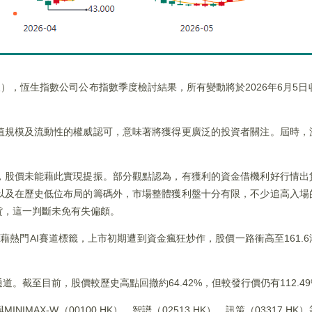
），恆生指數公司公布指數季度檢討結果，所有變動將於2026年6月5日
值規模及流動性的權威認可，意味著將獲得更廣泛的投資者關注。屆時，
，股價未能藉此實現提振。部分觀點認為，有獲利的資金借機利好行情出
以及在歷史低位布局的籌碼外，市場整體獲利盤十分有限，不少追高入場
貨，這一判斷未免有失偏頗。
，憑藉熱門AI賽道標籤，上市初期遭到資金瘋狂炒作，股價一路衝高至161.
。截至目前，股價較歷史高點回撤約64.42%，但較發行價仍有112.4
MAX-W（00100.HK）、智譜（02513.HK）、訊策（03317.