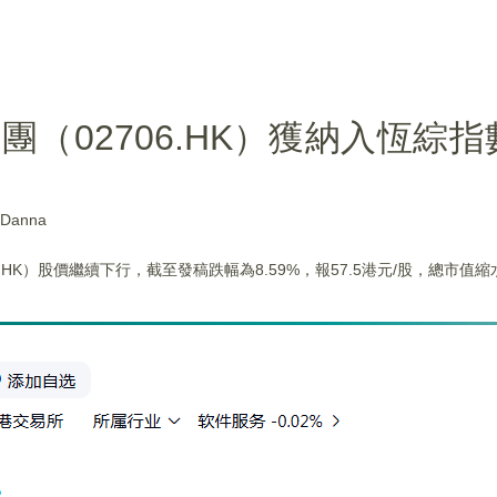
團（02706.HK）獲納入恆綜
anna
.HK）股價繼續下行，截至發稿跌幅為8.59%，報57.5港元/股，總市值縮水