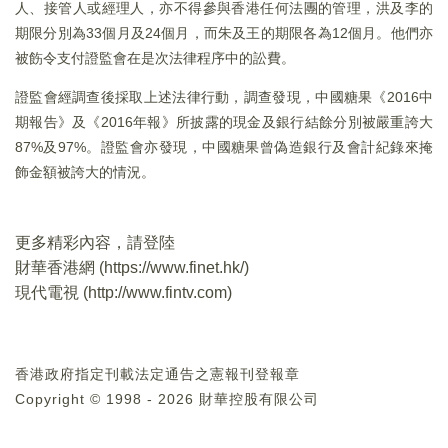
人、接管人或經理人，亦不得參與香港任何法團的管理，洪及李的
期限分別為33個月及24個月，而朱及王的期限各為12個月。他們亦
被飭令支付證監會在是次法律程序中的訟費。
證監會經調查後採取上述法律行動，調查發現，中國糖果《2016中
期報告》及《2016年報》所披露的現金及銀行結餘分別被嚴重誇大
87%及97%。證監會亦發現，中國糖果曾偽造銀行及會計紀錄來掩
飾金額被誇大的情況。
更多精彩內容，請登陸
財華香港網 (
https://www.finet.hk/
)
現代電視 (
http://www.fintv.com
)
香港政府指定刊載法定通告之憲報刊登報章
Copyright © 1998 - 2026 財華控股有限公司