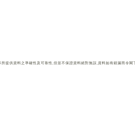
所提供資料之準確性及可靠性,但並不保證資料絕對無誤,資料如有錯漏而令閣