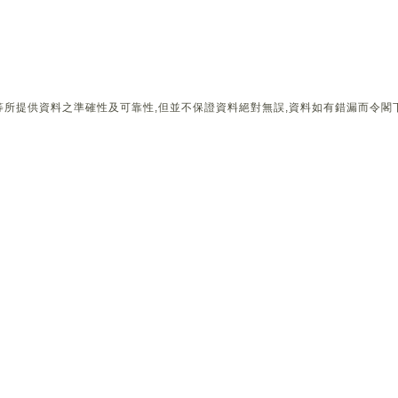
所提供資料之準確性及可靠性,但並不保證資料絕對無誤,資料如有錯漏而令閣