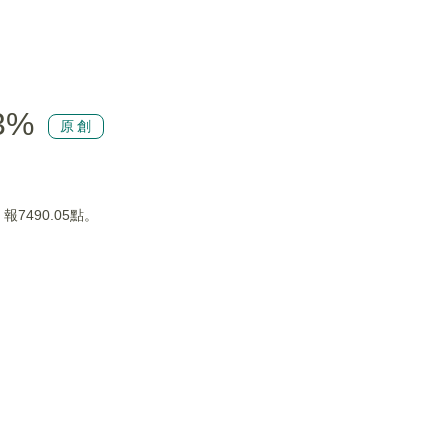
3%
原創
7490.05點。