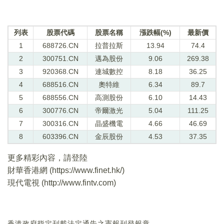
列表
股票代碼
股票名稱
漲跌幅(%)
最新價
1
688726.CN
拉普拉斯
13.94
74.4
2
300751.CN
邁為股份
9.06
269.38
3
920368.CN
連城數控
8.18
36.25
4
688516.CN
奧特維
6.34
89.7
5
688556.CN
高測股份
6.10
14.43
6
300776.CN
帝爾激光
5.04
111.25
7
300316.CN
晶盛機電
4.66
46.69
8
603396.CN
金辰股份
4.53
37.35
更多精彩內容，請登陸
財華香港網 (
https://www.finet.hk/
)
現代電視 (
http://www.fintv.com
)
香港政府指定刊載法定通告之憲報刊登報章