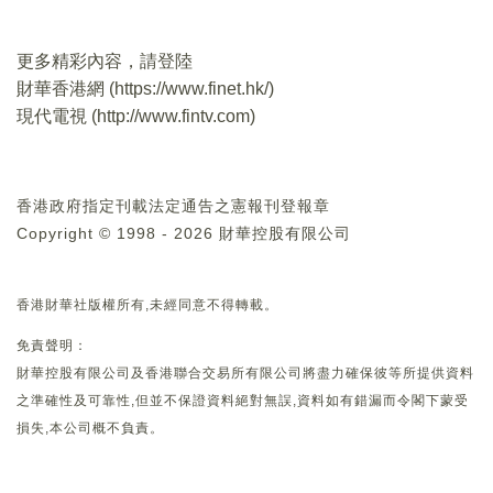
更多精彩內容，請登陸
財華香港網 (
https://www.finet.hk/
)
現代電視 (
http://www.fintv.com
)
香港政府指定刊載法定通告之憲報刊登報章
Copyright © 1998 - 2026 財華控股有限公司
香港財華社版權所有,未經同意不得轉載。
免責聲明：
財華控股有限公司及香港聯合交易所有限公司將盡力確保彼等所提供資料
之準確性及可靠性,但並不保證資料絕對無誤,資料如有錯漏而令閣下蒙受
損失,本公司概不負責。