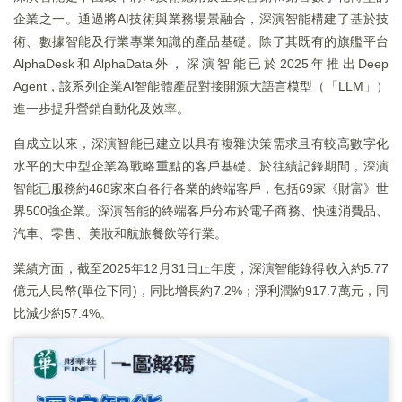
企業之一。通過將AI技術與業務場景融合，深演智能構建了基於技
術、數據智能及行業專業知識的產品基礎。除了其既有的旗艦平台
AlphaDesk和AlphaData外，深演智能已於2025年推出Deep
Agent，該系列企業AI智能體產品對接開源大語言模型（「LLM」）
進一步提升營銷自動化及效率。
自成立以來，深演智能已建立以具有複雜決策需求且有較高數字化
水平的大中型企業為戰略重點的客戶基礎。於往績記錄期間，深演
智能已服務約468家來自各行各業的終端客戶，包括69家《財富》世
界500強企業。深演智能的終端客戶分布於電子商務、快速消費品、
汽車、零售、美妝和航旅餐飲等行業。
業績方面，截至2025年12月31日止年度，深演智能錄得收入約5.77
億元人民幣(單位下同)，同比增長約7.2%；淨利潤約917.7萬元，同
比減少約57.4%。