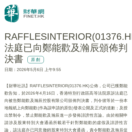
RAFFLESINTERIOR(01376.
法庭已向鄭能歡及瀚辰頒佈判
決書
原創
日期：2026年5月6日 上午9:55
​【財華社訊】RAFFLESINTERIOR(01376.HK)公佈，公司已獲鄭能
歡告知，於2026年4月16日，香港特別行政區高等法院原訴法庭已
向被告鄭能歡及瀚辰控股有限公司頒佈判決書，判令彼等於一份本
地報紙上向鄭能歡(作為該申請的原告)發表公開及正式的道歉；及授
出禁制令，禁止鄭能歡及瀚辰進一步發佈誹謗性言論。由於相關申
請涉及股東特別大會通函所載若干針對鄭能歡的虛假及誹謗性言
論，該法庭亦已同意撤銷股東特別大會通函，責令鄭能歡及瀚辰促