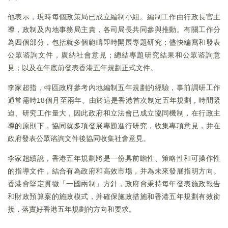
他表示，現時每個政策局已成立編制小組。編制工作由行政長官主
導，政制及內地事務局主責，各司局長共同參與推動。有關工作分
為四個部分，包括就多個範疇即時開展專題研究；儘快編寫和發表
公眾谘詢文件，廣納社會意見；總結專題研究結果和公眾谘詢意
見；以及在年底前發表香港五年規劃正式文件。
李家超指，特區政府參考內地編制五年規劃的經驗，事前調研工作
通常需時18個月至兩年。由於這是香港首次制定五年規劃，時間緊
迫、研究工作量大，因此政府和立法會已成立協同機制，在行政主
導的原則下，協同就多項發展專題進行研究，收集專項意見，并在
政府發表公眾谘詢文件後協同收集社會意見。
李家超續說，香港五年規劃將是一份具前瞻性、策略性和可操作性
的指導文件，結合有為政府和高效市場，并為未來發展指明方向。
香港會堅定貫徹「一國兩制」方針，政府會秉持每年發表施政報告
和財政預算案的施政模式，并確保施政措施和香港五年規劃有效銜
接，落實好香港五年規劃的方向和要求。