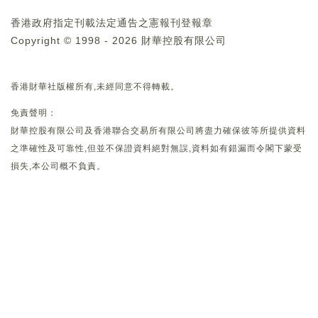
香港政府指定刊載法定通告之憲報刊登報章
Copyright © 1998 - 2026 財華控股有限公司
香港財華社版權所有,未經同意不得轉載。
免責聲明：
財華控股有限公司及香港聯合交易所有限公司將盡力確保彼等所提供資料
之準確性及可靠性,但並不保證資料絕對無誤,資料如有錯漏而令閣下蒙受
損失,本公司概不負責。