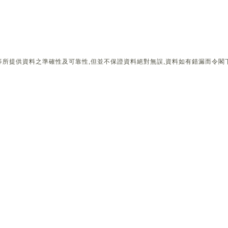
所提供資料之準確性及可靠性,但並不保證資料絕對無誤,資料如有錯漏而令閣