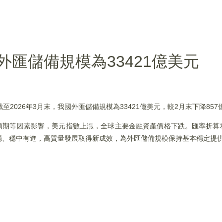
匯儲備規模為33421億美元
2026年3月末，我國外匯儲備規模為33421億美元，較2月末下降857
及預期等因素影響，美元指數上漲，全球主要金融資產價格下跌。匯率折
穩、穩中有進，高質量發展取得新成效，為外匯儲備規模保持基本穩定提