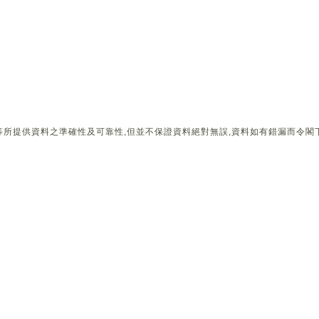
所提供資料之準確性及可靠性,但並不保證資料絕對無誤,資料如有錯漏而令閣