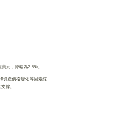
億美元，降幅為2.5%。
算和資產價格變化等因素綜
供支撐。