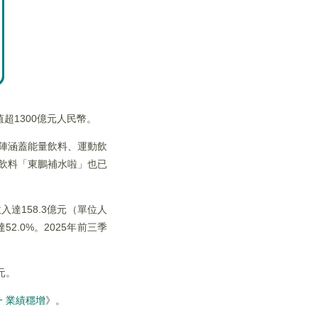
超1300億元人民幣。
矩陣涵蓋能量飲料、運動飲
動飲料「東鵬補水啦」也已
達158.3億元（單位人
52.0%。2025年前三季
元。
 業績穩增
》。