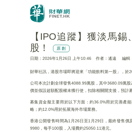
【IPO追蹤】獲淡馬
股！
原創
日期：2026年1月26日 上午10:46
作者：遙遠
編輯：
財華社訊，港股市場即將迎來「功能飲料第一股」，於2026
公司本次計劃全球發售4088.99萬股，其中3680.0
價並假設超額配股權未獲行使，扣除相關開支後，預計募集
募集資金擬主要用於以下方面：約36.0%用於完善產能
略；約12.0%用於拓展海外市場業務。
香港公開發售時間為1月26日至1月29日，最終發售
9980，每手100股，入場費約25050.11港元。