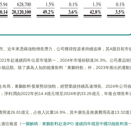
上市。近年來憑藉強勁增長潛力，公司獲得投資者持續追捧，其A股目前市值
21年起連續四年位居市場第一，2024年市場份額達26.3%。公司產品
個品類。除了廣為人知的能量飲料「東鵬特飲」外，2023年推出的運
布局，東鵬飲料發展勢頭強勁，經營業績持續高速增長。2024年公司收入
；淨利潤由2022年的14.4億元增至2024年的33.26億元，年複合增長率達
達26.81億元，占收入比重16.9%，其中廣告及推廣費用高達13.32億
社過往報道《
一圖解碼：東鵬飲料赴港IPO 連續四年穩居中國功能飲料第一