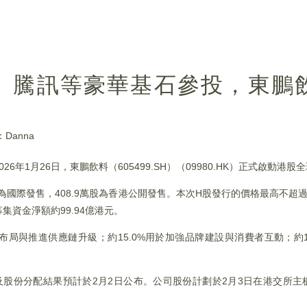
錫、騰訊等豪華基石參投，東鵬
Danna
年1月26日，東鵬飲料（605499.SH）（09980.HK）正式啟動港股
9萬股為國際發售，408.9萬股為香港公開發售。本次H股發行的價格最高不超
資金淨額約99.94億港元。
布局與推進供應鏈升級；約15.0%用於加強品牌建設與消費者互動；約1
價及股份分配結果預計於2月2日公布。公司股份計劃於2月3日在港交所