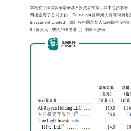
本次發行獲得多家豪華基石投資者支持，其中包括李寧（02331.HK）
間接全資子公司太白、True Light及泰康人壽等現有股東
Investment Limited、由紅杉中國創始人沈南
6.4億美元（或約49.9億港元）的發售股份。