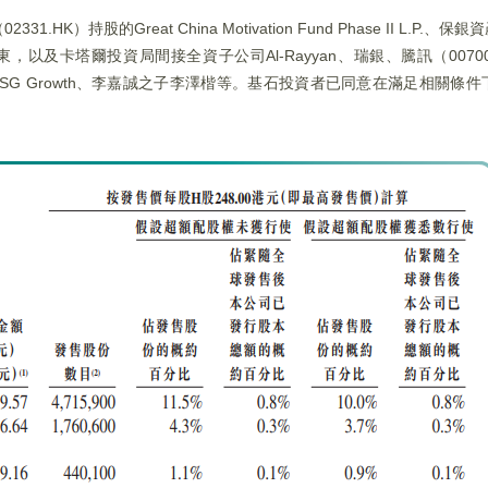
持股的Great China Motivation Fund Phase II L.P.
，以及卡塔爾投資局間接全資子公司Al-Rayyan、瑞銀、騰訊（00700.HK
鵬控制的HSG Growth、李嘉誠之子李澤楷等。基石投資者已同意在滿足相關