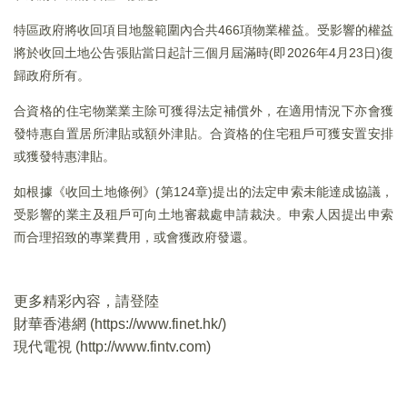
特區政府將收回項目地盤範圍內合共466項物業權益。受影響的權益
將於收回土地公告張貼當日起計三個月屆滿時(即2026年4月23日)復
歸政府所有。
合資格的住宅物業業主除可獲得法定補償外，在適用情況下亦會獲
發特惠自置居所津貼或額外津貼。合資格的住宅租戶可獲安置安排
或獲發特惠津貼。
​如根據《收回土地條例》(第124章)提出的法定申索未能達成協議，
受影響的業主及租戶可向土地審裁處申請裁決。申索人因提出申索
而合理招致的專業費用，或會獲政府發還。
更多精彩內容，請登陸
財華香港網 (
https://www.finet.hk/
)
現代電視 (
http://www.fintv.com
)