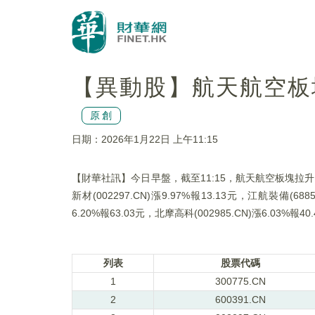
【異動股】航天航空板塊拉升
原創
日期：2026年1月22日 上午11:15
【財華社訊】今日早盤，截至11:15，航天航空板塊拉升。三角防務
新材(002297.CN)漲9.97%報13.13元，江航裝備(6885
6.20%報63.03元，北摩高科(002985.CN)漲6.03%報40
列表
股票代碼
1
300775.CN
2
600391.CN