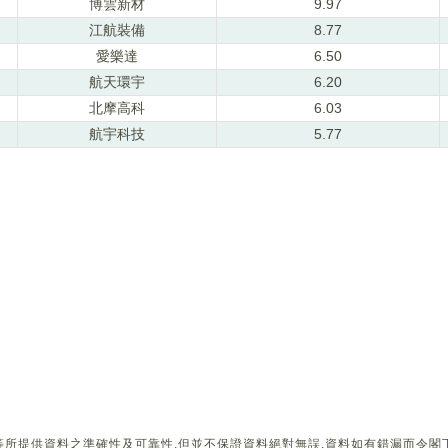
博雲新材
9.97
江航裝備
8.77
愛樂達
6.50
航天環宇
6.20
北摩高科
6.03
航宇科技
5.77
所提供資料之準確性及可靠性,但並不保證資料絕對無誤,資料如有錯漏而令閣