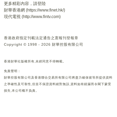
更多精彩內容，請登陸
財華香港網 (
https://www.finet.hk/
)
現代電視 (
http://www.fintv.com
)
香港政府指定刊載法定通告之憲報刊登報章
Copyright © 1998 - 2026 財華控股有限公司
香港財華社版權所有,未經同意不得轉載。
免責聲明：
財華控股有限公司及香港聯合交易所有限公司將盡力確保彼等所提供資料
之準確性及可靠性,但並不保證資料絕對無誤,資料如有錯漏而令閣下蒙受
損失,本公司概不負責。