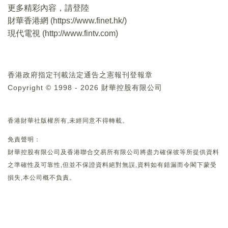
更多精彩內容，請登陸
財華香港網 (
https://www.finet.hk/
)
現代電視 (
http://www.fintv.com
)
香港政府指定刊載法定通告之憲報刊登報章
Copyright © 1998 - 2026 財華控股有限公司
香港財華社版權所有,未經同意不得轉載。
免責聲明：
財華控股有限公司及香港聯合交易所有限公司將盡力確保彼等所提供資料
之準確性及可靠性,但並不保證資料絕對無誤,資料如有錯漏而令閣下蒙受
損失,本公司概不負責。