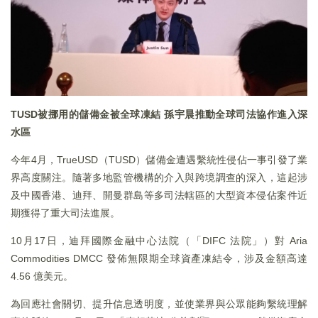
TUSD被挪用的儲備金被全球凍結 孫宇晨推動全球司法協作進入深
水區
今年4月，TrueUSD（TUSD）儲備金遭遇繫統性侵佔一事引發了業
界高度關注。隨著多地監管機構的介入與跨境調查的深入，這起涉
及中國香港、迪拜、開曼群島等多司法轄區的大型資本侵佔案件近
期獲得了重大司法進展。
10月17日，迪拜國際金融中心法院（「DIFC 法院」）對 Aria
Commodities DMCC 發佈無限期全球資產凍結令，涉及金額高達
4.56 億美元。
為回應社會關切、提升信息透明度，並使業界與公眾能夠繫統理解