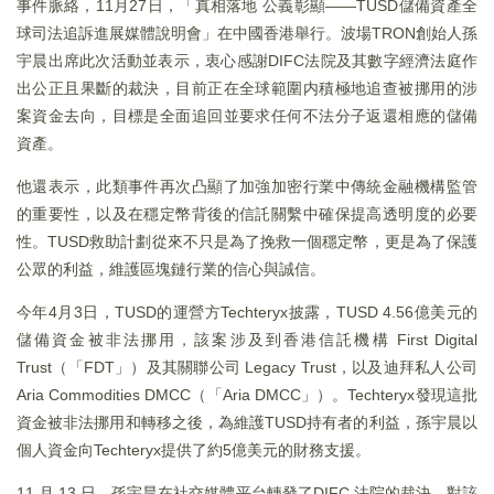
事件脈絡，11月27日，「真相落地 公義彰顯——TUSD儲備資產全
球司法追訴進展媒體說明會」在中國香港舉行。波場TRON創始人孫
宇晨出席此次活動並表示，衷心感謝DIFC法院及其數字經濟法庭作
出公正且果斷的裁決，目前正在全球範圍内積極地追查被挪用的涉
案資金去向，目標是全面追回並要求任何不法分子返還相應的儲備
資產。
他還表示，此類事件再次凸顯了加強加密行業中傳統金融機構監管
的重要性，以及在穩定幣背後的信託關繫中確保提高透明度的必要
性。TUSD救助計劃從來不只是為了挽救一個穩定幣，更是為了保護
公眾的利益，維護區塊鏈行業的信心與誠信。
今年4月3日，TUSD的運營方Techteryx披露，TUSD 4.56億美元的
儲備資金被非法挪用，該案涉及到香港信託機構 First Digital
Trust（「FDT」）及其關聯公司 Legacy Trust，以及迪拜私人公司
Aria Commodities DMCC（「Aria DMCC」）。Techteryx發現這批
資金被非法挪用和轉移之後，為維護TUSD持有者的利益，孫宇晨以
個人資金向Techteryx提供了約5億美元的財務支援。
11 月 13 日，孫宇晨在社交媒體平台轉發了DIFC 法院的裁決，對該