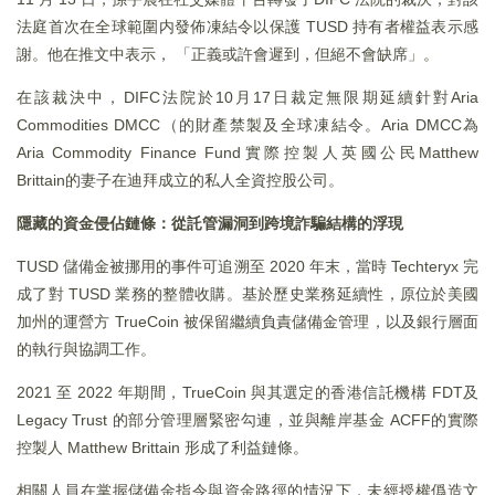
法庭首次在全球範圍内發佈凍結令以保護 TUSD 持有者權益表示感
謝。他在推文中表示， 「正義或許會遲到，但絕不會缺席」。
在該裁決中，DIFC法院於10月17日裁定無限期延續針對Aria
Commodities DMCC（的財產禁製及全球凍結令。Aria DMCC為
Aria Commodity Finance Fund實際控製人英國公民Matthew
Brittain的妻子在迪拜成立的私人全資控股公司。
隱藏的資金侵佔鏈條：從託管漏洞到跨境詐騙結構的浮現
TUSD 儲備金被挪用的事件可追溯至 2020 年末，當時 Techteryx 完
成了對 TUSD 業務的整體收購。基於歷史業務延續性，原位於美國
加州的運營方 TrueCoin 被保留繼續負責儲備金管理，以及銀行層面
的執行與協調工作。
2021 至 2022 年期間，TrueCoin 與其選定的香港信託機構 FDT及
Legacy Trust 的部分管理層緊密勾連，並與離岸基金 ACFF的實際
控製人 Matthew Brittain 形成了利益鏈條。
相關人員在掌握儲備金指令與資金路徑的情況下，未經授權僞造文