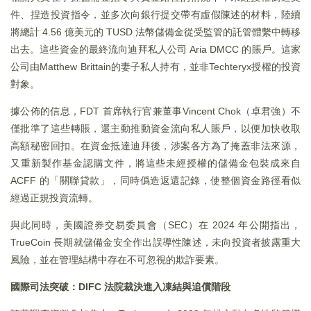
件、捏造投資指令，並多次向銀行提交帶有虛假陳述的材料，陸續
將總計 4.56 億美元的 TUSD 法幣儲備金從受監管的託管體繫中轉移
出去。這些資金的最終流向迪拜私人公司 Aria DMCC 的賬戶。這家
公司由Matthew Brittain的妻子私人持有，並非Techteryx授權的投資
對象。
據公佈的信息，FDT 首席執行官兼董事Vincent Chok（卓君強）不
僅批準了這些轉賬，還主動推動資金流向私人賬戶，以便加快收取
高額秘密回扣。在資金抵達迪拜後，涉案各方為了掩蓋非法來源，
又重新製作基金認購文件，將這些未經授權的儲備金包裝成來自
ACFF 的「關聯貸款」，同時僞造返還記錄，使整個資金路徑看似
經過正規投資流轉。
與此同時，美國證券交易委員會（SEC）在 2024 年公開指出，
TrueCoin 長期就儲備金安全作出誤導性陳述，未向投資者披露重大
風險，並在管理結構中存在不可忽視的欺詐要素。
國際司法突破：DIFC 法院裁決進入凍結與追償階段