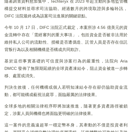
隨著調查資料愈加集中，Techteryx 在 2023 年起主動向多地監管機
構提交材料並尋求司法協助。經過數月的跨境取證與多輪聆訊，
DIFC 法院最終成為該案司法進展的關鍵節點。
今年 10 月 17 日，DIFC 法院正式裁定，本案所涉 4.56 億美元的資
金流轉中存在「需經審判的重大事項」，包括資金是否被非法用於
維持私人公司的流動性、授權是否遭僞造、託管人員是否存在信託
背叛行為以及相關機構是否構成共同欺詐。
基於這些事實基礎的可信度與涉案行為的嚴重性，法院向 Aria
DMCC 發佈了無限期延續的全球資產凍結令，阻止資金被進一步轉
移、處置或消失。
判決生效後，任何機構或個人若明知凍結令存在卻仍協助資金流
動，都可能構成藐視法庭罪，面臨嚴厲的法律後果。
全球多地的相關法律程序即將加速推進，隨著更多資產路徑被鎖
定，涉案人員與機構也將面臨更明確的法律後果。
這一案件的意義遠超單一穩定幣本身，其牽動的不僅是投資者利