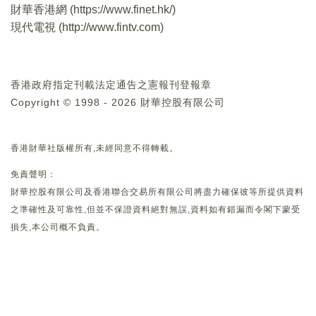
財華香港網 (
https://www.finet.hk/
)
現代電視 (
http://www.fintv.com
)
香港政府指定刊載法定通告之憲報刊登報章
Copyright © 1998 - 2026 財華控股有限公司
香港財華社版權所有,未經同意不得轉載。
免責聲明：
財華控股有限公司及香港聯合交易所有限公司將盡力確保彼等所提供資料
之準確性及可靠性,但並不保證資料絕對無誤,資料如有錯漏而令閣下蒙受
損失,本公司概不負責。