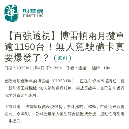
【百強透視】博雷頓兩月攬單
逾1150台！無人駕駛礦卡真
要爆發了？
原創
日期：2025年11月4日 下午3:04
作者：遙遠
編輯：Lily
登陸港股僅半年的博雷頓（01333.HK），正在向資本市場講述一個
「新能源工程機械+無人駕駛運營服務」的成長故事，並已初步獲得
市場與資金的認可。
上市以來，博雷頓股價表現強勢，累計漲幅近90%，市值突破百億
港元。今年8月，公司更獲納入恒生綜合指數成分股，流動性有望進
一步提升。