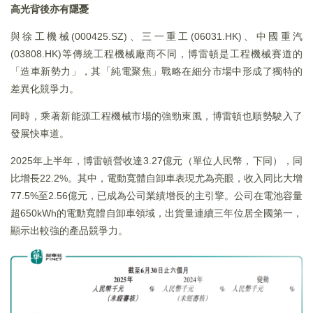
高光背後亦有隱憂
與徐工機械(000425.SZ)、三一重工(06031.HK)、中國重汽
(03808.HK)等傳統工程機械廠商不同，博雷頓是工程機械賽道的
「造車新勢力」，其「純電聚焦」戰略在細分市場中形成了獨特的
差異化競爭力。
同時，乘著新能源工程機械市場的強勁東風，博雷頓也順勢駛入了
發展快車道。
2025年上半年，博雷頓營收達3.27億元（單位人民幣，下同），同
比增長22.2%。其中，電動寬體自卸車表現尤為亮眼，收入同比大增
77.5%至2.56億元，已成為公司業績增長的主引擎。公司在電池容量
超650kWh的電動寬體自卸車領域，出貨量連續三年位居全國第一，
顯示出較強的產品競爭力。