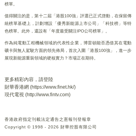
榜單。
值得關注的是，第十二屆「港股100強」評選已正式啓動，在保留傳
統榜單基礎上，計劃增設「優秀新能源上市公司」「科技榜」等特
色榜單。此外，還設有「年度最受關注IPO公司榜單」。
作為純電動工程機械領域的代表性企業，博雷頓能否憑借其在電動
礦卡與無人駕駛方面的領先佈局，首次入圍「港股100強」，進一步
展現新能源重裝領域的硬核實力？市場正在期待。
更多精彩內容，請登陸
財華香港網 (
https://www.finet.hk/
)
現代電視 (
http://www.fintv.com
)
香港政府指定刊載法定通告之憲報刊登報章
Copyright © 1998 - 2026 財華控股有限公司