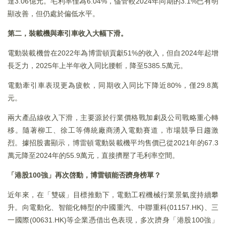
達3.06億元。毛利率僅為6.04%，儘管較2024年同期的3.1%已有明
顯改善，但仍處於偏低水平。
第二，裝載機與牽引車收入大幅下滑。
電動裝載機曾在2022年為博雷頓貢獻51%的收入，但自2024年起增
長乏力，2025年上半年收入同比腰斬，降至5385.5萬元。
電動牽引車表現更為疲軟，同期收入同比下降近80%，僅29.8萬
元。
兩大產品線收入下滑，主要源於行業價格戰加劇及公司戰略重心轉
移。隨著柳工、徐工等傳統廠商湧入電動賽道，市場競爭日趨激
烈。據招股書顯示，博雷頓電動裝載機平均售價已從2021年的67.3
萬元降至2024年的55.9萬元，直接擠壓了毛利率空間。
「港股100強」再次啓動，博雷頓能否躋身榜單？
近年來，在「雙碳」目標推動下，電動工程機械行業景氣度持續攀
升。向電動化、智能化轉型的中國重汽、中聯重科(01157.HK)、三
一國際(00631.HK)等企業憑借出色表現，多次躋身「港股100強」