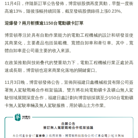
11月4日，伴隨新訂單公告發佈，博雷頓股價再度異動，早盤一度衝
高逾13%，隨後漲幅持續回落，截至發稿股價錄得上漲0.23%。
迎爆發？兩月斬獲逾1150台電動礦卡訂單
博雷頓專注於具有自動作業能力的電動工程機械的設計和研發並使
其商業化，主要產品包括裝載機、寬體自卸車和牽引車。其中，寬
體自卸車是公司最主要的收入來源。
在政策推動與技術叠代的雙重助力下，電動工程機械行業正處於高
速成長期，博雷頓也迎來商業化落地的關鍵窗口。
11月3日晚，博雷頓發佈公告，宣佈與福建日鑫機械租賃有限公司簽
署無人駕駛戰略合作框架協議。雙方將在純電動礦卡及礦山無人駕
駛領域展開深度合作，福建日鑫計劃向博雷頓採購至少150台電動礦
卡無人駕駛車輛及無人駕駛服務，用於礦山土方作業。