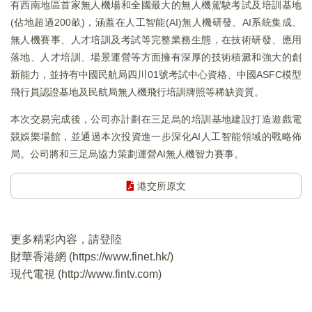
有西南地區首家無人機場和全國最大的無人機駕駛考試及培訓基地
(佔地超過200畝)，涵蓋在人工智能(AI)無人機研發、AI系統集成、
無人機賽事、人才培訓及考試等完整業務生態，在技術研發、應用
落地、人才培訓、場景運營等方面擁有深厚的技術積澱和強大的創
新能力，並持有中國民航局四川01號考試中心資格、中國ASFC模型
飛行員認證基地及民航局無人機飛行培訓牌照等稀缺資質。
本次交易完成後，公司亦計劃在三足烏的培訓基地建設打造遊戲電
競娛樂場館，並通過本次投資進一步深化AI人工智能領域的戰略佈
局。公司將和三足烏協力策劃運營AI無人機智力賽事。
港交所原文
更多精彩內容，請登陸
財華香港網 (
https://www.finet.hk/
)
現代電視 (
http://www.fintv.com
)