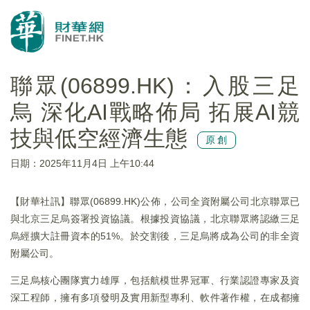
聯眾(06899.HK)：入股三足
烏 深化AI戰略佈局 拓展AI競
技與低空經濟生態
原創
日期：2025年11月4日 上午10:44
【財華社訊】聯眾(06899.HK)公佈，公司全資附屬公司北京聯眾已
與北京三足烏簽署投資協議。根據投資協議，北京聯眾將認繳三足
烏經擴大註冊資本的51%。於交割後，三足烏將成為公司的非全資
附屬公司。
三足烏核心團隊實力雄厚，包括航模世界冠軍、行業認證專家及資
深工程師，擁有多項發明及實用新型專利、軟件著作權，在成都擁