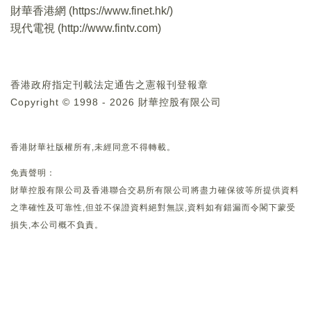
財華香港網 (
https://www.finet.hk/
)
現代電視 (
http://www.fintv.com
)
香港政府指定刊載法定通告之憲報刊登報章
Copyright © 1998 - 2026 財華控股有限公司
香港財華社版權所有,未經同意不得轉載。
免責聲明：
財華控股有限公司及香港聯合交易所有限公司將盡力確保彼等所提供資料
之準確性及可靠性,但並不保證資料絕對無誤,資料如有錯漏而令閣下蒙受
損失,本公司概不負責。