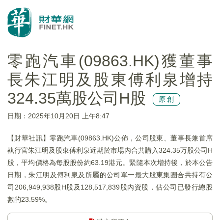
零跑汽車(09863.HK)獲董事
長朱江明及股東傅利泉增持
324.35萬股公司H股
原創
日期：2025年10月20日 上午8:47
【財華社訊】零跑汽車(09863.HK)公佈，公司股東、董事長兼首席
執行官朱江明及股東傅利泉近期於市場內合共購入324.35万股公司H
股，平均價格為每股股份約63.19港元。緊隨本次增持後，於本公告
日期，朱江明及傅利泉及所屬的公司單一最大股東集團合共持有公
司206,949,938股H股及128,517,839股內資股，佔公司已發行總股
數的23.59%。