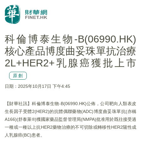
科倫博泰生物-B(06990.HK)
核心產品博度曲妥珠單抗治療
2L+HER2+乳腺癌獲批上市
原創
日期：2025年10月17日 下午4:45
【財華社訊】科倫博泰生物-B(06990.HK)公佈，公司靶向人類表皮
生長因子受體2(HER2)的抗體偶聯藥物(ADC)博度曲妥珠單抗(亦稱
A166)(舒泰萊®)獲國家藥品監督管理局(NMPA)批准用於既往接受過
一種或一種以上抗HER2藥物治療的不可切除或轉移性HER2陽性成
人乳腺癌(BC)患者。