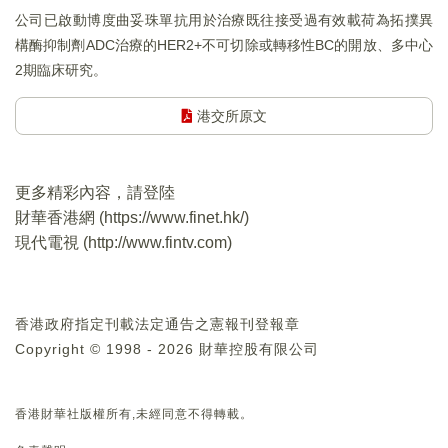
公司已啟動博度曲妥珠單抗用於治療既往接受過有效載荷為拓撲異
構酶抑制劑ADC治療的HER2+不可切除或轉移性BC的開放、多中心
2期臨床研究。
港交所原文
更多精彩內容，請登陸
財華香港網 (
https://www.finet.hk/
)
現代電視 (
http://www.fintv.com
)
香港政府指定刊載法定通告之憲報刊登報章
Copyright © 1998 - 2026 財華控股有限公司
香港財華社版權所有,未經同意不得轉載。