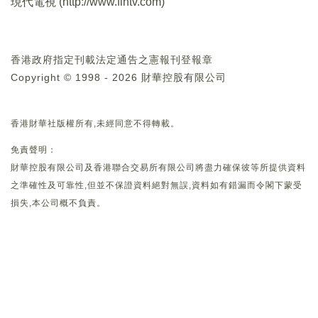
現代電視 (
http://www.fintv.com
)
香港政府指定刊載法定通告之憲報刊登報章
Copyright © 1998 - 2026 財華控股有限公司
香港財華社版權所有,未經同意不得轉載。
免責聲明：
財華控股有限公司及香港聯合交易所有限公司將盡力確保彼等所提供資料
之準確性及可靠性,但並不保證資料絕對無誤,資料如有錯漏而令閣下蒙受
損失,本公司概不負責。