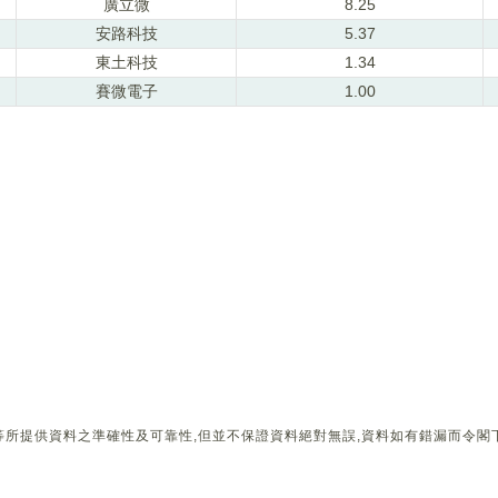
廣立微
8.25
安路科技
5.37
東土科技
1.34
賽微電子
1.00
所提供資料之準確性及可靠性,但並不保證資料絕對無誤,資料如有錯漏而令閣