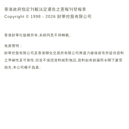
香港政府指定刊載法定通告之憲報刊登報章
Copyright © 1998 - 2026 財華控股有限公司
香港財華社版權所有,未經同意不得轉載。
免責聲明：
財華控股有限公司及香港聯合交易所有限公司將盡力確保彼等所提供資料
之準確性及可靠性,但並不保證資料絕對無誤,資料如有錯漏而令閣下蒙受
損失,本公司概不負責。