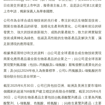
日在港交所遞交上市申請，擬香港主板上市。這是該公司第1次遞交
上市申請，獨家保薦人為華泰國際。
公司作為全球合成生物技術的先行者，專注於依託生物製造技術，
開展生物基產品的研發、規模化生產和商業化。公司擁有前沿的研
發實力、強大的技術創新能力、成熟的量產能力，致力於將實驗室
技術成果轉化為綠色、低碳及高性能的生物基產品及解決方案，滿
足新湧現的應用場景。
根據弗若斯特沙利文的資料：(i)公司是全球通過合成生物技術實現
商業化應用產品最全面生物基產品的企業之一；(ii)公司是全球首家
實現繫列氨基酸（包括L-丙氨酸及L-缬氨酸）厭氧發酵法產業化的企
業；及(iii)以2024年收入為衡量標準，公司L-丙氨酸及L-缬氨酸的市
場份額分别位居全球第一。
截至2025年6月30日，公司已與包括亞洲、歐洲及美洲主要市場85
個國家的超過768個客戶建立穩定的長期合作關繫。截至2025年6月
30日，公司的生物基產品主要包括(i)氨基酸繫列產品（主要為丙氨
酸繫列、L-缬氨酸、色氨酸、精氨酸）；(ii)維生素繫列產品（主要