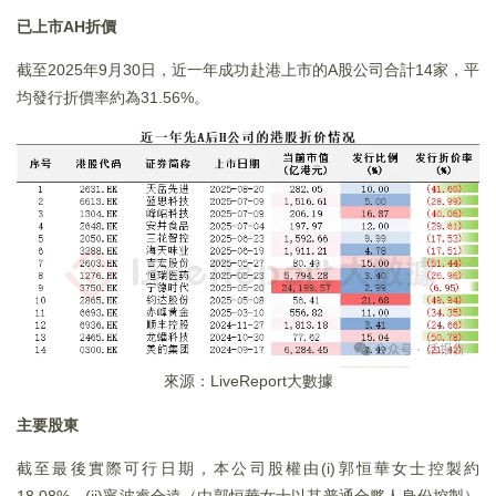
已上市AH折價
截至2025年9月30日，近一年成功赴港上市的A股公司合計14家，平
均發行折價率約為31.56%。
來源：LiveReport大數據
主要股東
截至最後實際可行日期，本公司股權由(i)郭恒華女士控製約
18.08%，(ii)寧波睿合遠（由郭恒華女士以其普通合夥人身份控製）