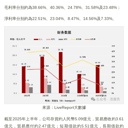
毛利率分别約為38.66%、40.36%、24.78%、31.58%及23.48%；
淨利率分别約為22.51%、23.04%、8.47%、14.56%及7.33%。
來源：LiveReport大數據
截至2025年上半年，公司存貨約人民幣5.09億元，貿易應收約3.61
億元，貿易應付約2.47億元；短期借款約5.51億元，長期借款約