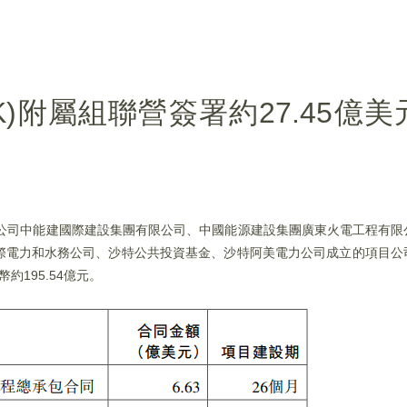
HK)附屬組聯營簽署約27.45億
司附屬公司中能建國際建設集團有限公司、中國能源建設集團廣東火電工程有
際電力和水務公司、沙特公共投資基金、沙特阿美電力公司成立的項目公
約195.54億元。