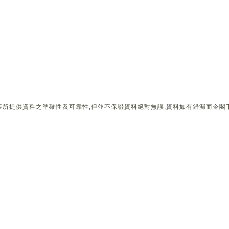
所提供資料之準確性及可靠性,但並不保證資料絕對無誤,資料如有錯漏而令閣