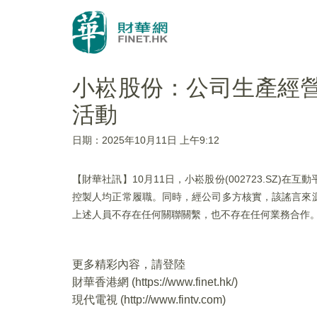
小崧股份：公司生產經
活動
日期：2025年10月11日 上午9:12
【財華社訊】10月11日，小崧股份(002723.SZ
控製人均正常履職。同時，經公司多方核實，該謠言來
上述人員不存在任何關聯關繫，也不存在任何業務合作
更多精彩內容，請登陸
財華香港網 (
https://www.finet.hk/
)
現代電視 (
http://www.fintv.com
)