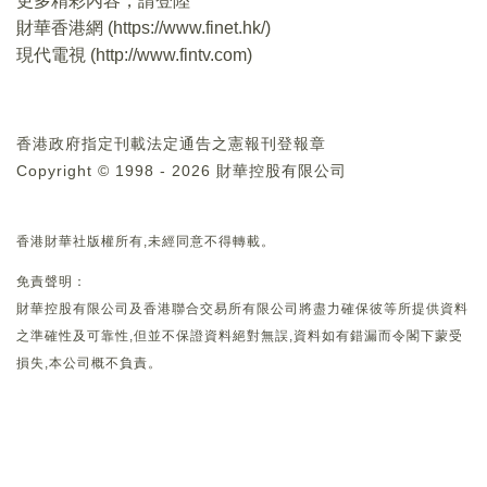
更多精彩內容，請登陸
財華香港網 (
https://www.finet.hk/
)
現代電視 (
http://www.fintv.com
)
香港政府指定刊載法定通告之憲報刊登報章
Copyright © 1998 - 2026 財華控股有限公司
香港財華社版權所有,未經同意不得轉載。
免責聲明：
財華控股有限公司及香港聯合交易所有限公司將盡力確保彼等所提供資料
之準確性及可靠性,但並不保證資料絕對無誤,資料如有錯漏而令閣下蒙受
損失,本公司概不負責。