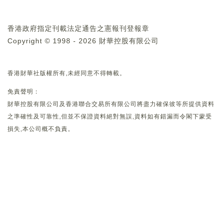
香港政府指定刊載法定通告之憲報刊登報章
Copyright © 1998 - 2026 財華控股有限公司
香港財華社版權所有,未經同意不得轉載。
免責聲明：
財華控股有限公司及香港聯合交易所有限公司將盡力確保彼等所提供資料
之準確性及可靠性,但並不保證資料絕對無誤,資料如有錯漏而令閣下蒙受
損失,本公司概不負責。