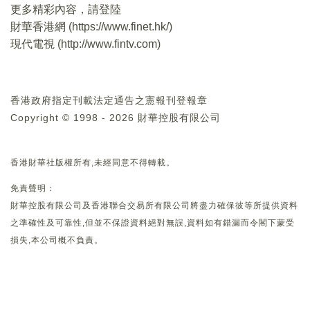
更多精彩內容，請登陸
財華香港網 (
https://www.finet.hk/
)
現代電視 (
http://www.fintv.com
)
香港政府指定刊載法定通告之憲報刊登報章
Copyright © 1998 - 2026 財華控股有限公司
香港財華社版權所有,未經同意不得轉載。
免責聲明：
財華控股有限公司及香港聯合交易所有限公司將盡力確保彼等所提供資料
之準確性及可靠性,但並不保證資料絕對無誤,資料如有錯漏而令閣下蒙受
損失,本公司概不負責。