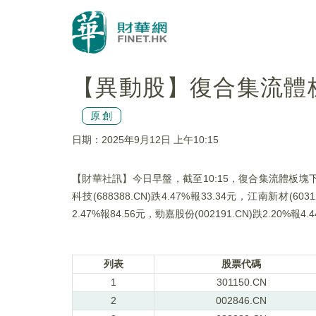
【異動股】復合集流體板塊下
原創
日期：2025年9月12日 上午10:15
【財華社訊】今日早盤，截至10:15，復合集流體板塊下挫。中一科
科技(688388.CN)跌4.47%報33.34元，江南新材(6031
2.47%報84.56元，勁嘉股份(002191.CN)跌2.20%報4.
列表
股票代碼
1
301150.CN
2
002846.CN