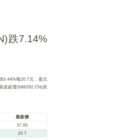
跌7.14%
跌5.44%報20.7元，嘉元
驕成超聲(688392.CN)跌
最新價
37.05
20.7