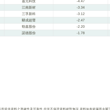
嘉元科技
-4.47
江南新材
-3.34
三孚新科
-3.12
驕成超聲
-2.47
勁嘉股份
-2.20
諾德股份
-1.78
所提供資料之準確性及可靠性,但並不保證資料絕對無誤,資料如有錯漏而令閣