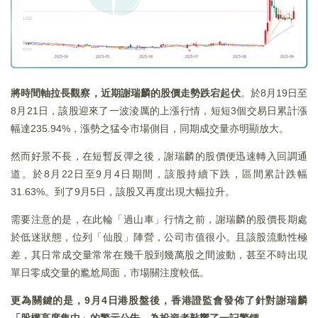
將時間軸拉長觀察，近期謝瑞麟的股價走勢跌宕起伏
。於8月19日至
8月21日，該股迎來了一波淩厲的上漲行情，短短3個交易日累計漲
幅達235.94%，漲勢之猛令市場側目，同期成交量亦明顯放大。
然而好景不長，在短暫反彈之後，謝瑞麟的股價便迅速轉入回調通
道。於8月22日至9月4日期間，該股持續下跌，區間累計跌幅
31.63%。到了9月5日，該股又再度出現大幅拉升。
需要注意的是，在此輪「過山車」行情之前，謝瑞麟的股價長期處
於低迷狀態，位列「仙股」陣營，公司市值很小。且該股流動性極
差，其日常成交量常常在幾千股到幾萬股之間波動，甚至不時出現
單日零成交量的尷尬局面，市場關注度較低。
更為關鍵的是，9月4日港股盤後，香港證監會發佈了針對謝瑞麟