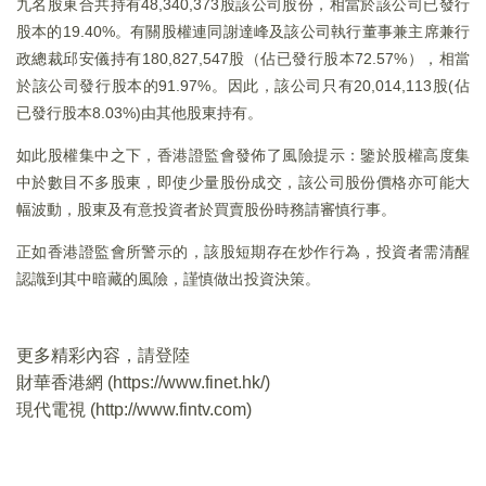
九名股東合共持有48,340,373股該公司股份，相當於該公司已發行
股本的19.40%。有關股權連同謝達峰及該公司執行董事兼主席兼行
政總裁邱安儀持有180,827,547股（佔已發行股本72.57%），相當
於該公司發行股本的91.97%。因此，該公司只有20,014,113股(佔
已發行股本8.03%)由其他股東持有。
如此股權集中之下，香港證監會發佈了風險提示：鑒於股權高度集
中於數目不多股東，即使少量股份成交，該公司股份價格亦可能大
幅波動，股東及有意投資者於買賣股份時務請審慎行事。
正如香港證監會所警示的，該股短期存在炒作行為，投資者需清醒
認識到其中暗藏的風險，謹慎做出投資決策。
更多精彩內容，請登陸
財華香港網 (
https://www.finet.hk/
)
現代電視 (
http://www.fintv.com
)