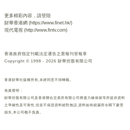
更多精彩內容，請登陸
財華香港網 (
https://www.finet.hk/
)
現代電視 (
http://www.fintv.com
)
香港政府指定刊載法定通告之憲報刊登報章
Copyright © 1998 - 2026 財華控股有限公司
香港財華社版權所有,未經同意不得轉載。
免責聲明：
財華控股有限公司及香港聯合交易所有限公司將盡力確保彼等所提供資料
之準確性及可靠性,但並不保證資料絕對無誤,資料如有錯漏而令閣下蒙受
損失,本公司概不負責。