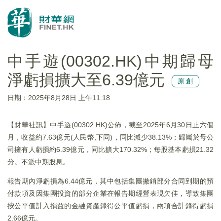
中手遊(00302.HK)中期歸母
淨虧損擴大至6.39億元
原創
日期：2025年8月28日 上午11:18
【財華社訊】中手遊(00302.HK)公佈，截至2025年6月30日止六個
月，收益約7.63億元(人民幣,下同)，同比減少38.13%；歸屬於母公
司擁有人虧損約6.39億元，同比擴大170.32%；每股基本虧損21.32
分。不派中期股息。
報告期內淨虧損為6.44億元，其中包括集團撇銷部分合同到期的預
付款項及因集團投資的部分企業在報告期經營表現欠佳，導致集團
按公平值計入損益的金融資產錄得公平值虧損，兩項合計錄得虧損
2.66億元。