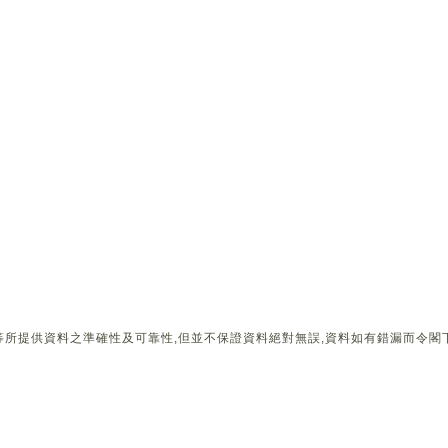
所提供資料之準確性及可靠性,但並不保證資料絕對無誤,資料如有錯漏而令閣