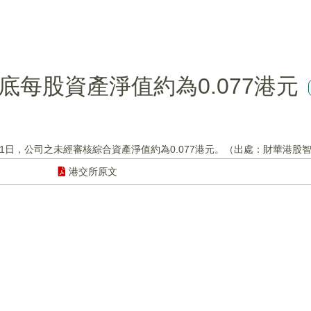
7月底每股資產淨值約為0.077港元
年7月31日，公司之未經審核綜合資產淨值約為0.077港元。（出處：財華港股
港交所原文