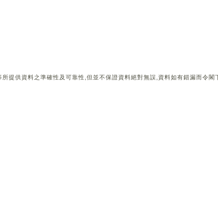
所提供資料之準確性及可靠性,但並不保證資料絕對無誤,資料如有錯漏而令閣