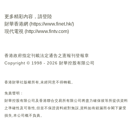
更多精彩內容，請登陸
財華香港網 (
https://www.finet.hk/
)
現代電視 (
http://www.fintv.com
)
香港政府指定刊載法定通告之憲報刊登報章
Copyright © 1998 - 2026 財華控股有限公司
香港財華社版權所有,未經同意不得轉載。
免責聲明：
財華控股有限公司及香港聯合交易所有限公司將盡力確保彼等所提供資料
之準確性及可靠性,但並不保證資料絕對無誤,資料如有錯漏而令閣下蒙受
損失,本公司概不負責。