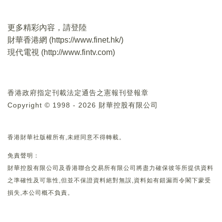
更多精彩內容，請登陸
財華香港網 (
https://www.finet.hk/
)
現代電視 (
http://www.fintv.com
)
香港政府指定刊載法定通告之憲報刊登報章
Copyright © 1998 - 2026 財華控股有限公司
香港財華社版權所有,未經同意不得轉載。
免責聲明：
財華控股有限公司及香港聯合交易所有限公司將盡力確保彼等所提供資料
之準確性及可靠性,但並不保證資料絕對無誤,資料如有錯漏而令閣下蒙受
損失,本公司概不負責。